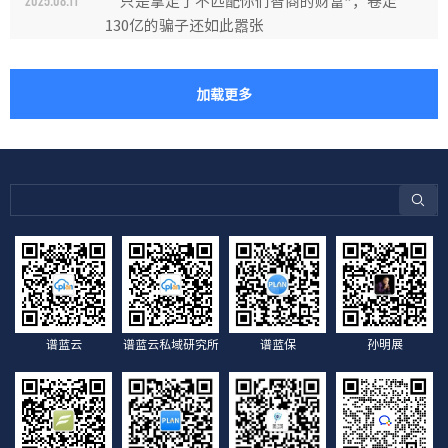
“只是拿走了不匹配你们智商的财富”，卷走
2025.08.11
130亿的骗子还如此嚣张
加载更多
谱蓝云
谱蓝云私域研究所
谱蓝保
孙明展