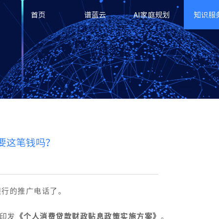
首页
谱蓝云
AI家庭规划
知识服
要这笔钱吗？
银行的推广电话了。
局印发
《个人消费贷款财政贴息政策实施方案》
。