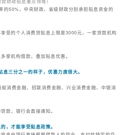
贷款财政贴息重点领域
）
的50%
，中央财政、省级财政分别承担贴息资金的
享受的个人消费贷贴息上限是3000元，一家贷款机构
。
以多家机构借款，叠加贴息优惠。
贴息三分之一的样子，优惠力度很大。
蚂蚁消费金融、
招联消费金融
、兴业消费金融、中银消
的贷款，银行会直接通知。
息的，才能享受贴息政策。
款资金由银行直接根据借款人的指令，支付给特定的交