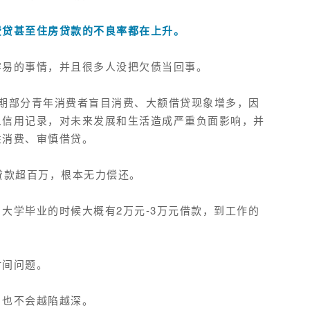
费贷甚至住房贷款的不良率都在上升。
容易的事情，并且很多人没把欠债当回事。
期部分青年消费者盲目消费、大额借贷现象增多，因
人信用记录
，对未来发展和生活造成严重负面影响，并
性消费、审慎借贷。
贷款超百万，根本无力偿还。
大学毕业的时候大概有2万元-3万元借款，到工作的
时间问题。
，也不会越陷越深。