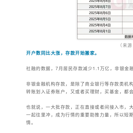
（
来源
开户数同比大涨
，
存款开始搬家。
社融的数据，
7月居民存款
减少
1.1万亿
，
非银金
非银金融机构存款，
是
除
了
商业银行等存款类机
转账划入证券账户，又或者买理财，买基金，都
也就说，一大批存款，正在直接或者间接入市，
一起往里冲，成为行情的重要助推力量，所以短
情。