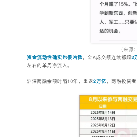
来源
（
资金流动性确实也很凶猛
，
全A成交额连续都超
2
左右的单周净流入
。
沪深两融余额
时隔10年，重返
2万亿
，两融投资者