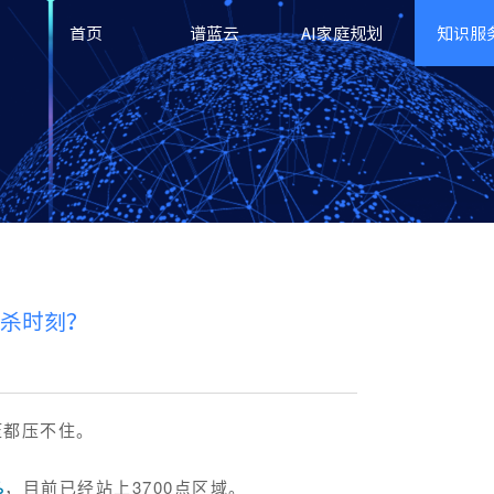
首页
谱蓝云
AI家庭规划
知识服
猎杀时刻？
压都压不住。
%
，目前已经站上3700点区域。